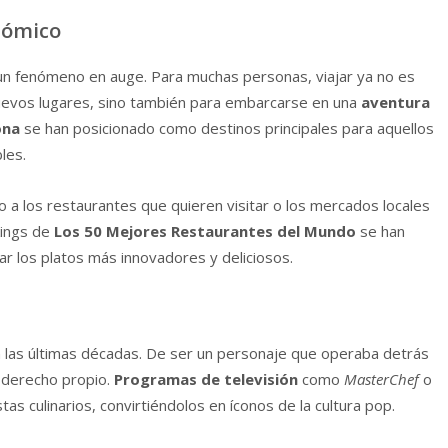
nómico
un fenómeno en auge. Para muchas personas, viajar ya no es
nuevos lugares, sino también para embarcarse en una
aventura
ona
se han posicionado como destinos principales para aquellos
les.
no a los restaurantes que quieren visitar o los mercados locales
kings de
Los 50 Mejores Restaurantes del Mundo
se han
r los platos más innovadores y deliciosos.
las últimas décadas. De ser un personaje que operaba detrás
 derecho propio.
Programas de televisión
como
MasterChef
o
as culinarios, convirtiéndolos en íconos de la cultura pop.