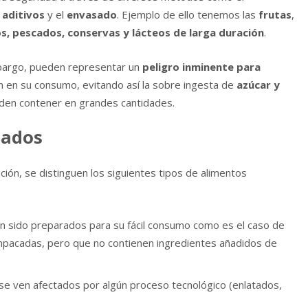
 aditivos
y el
envasado
. Ejemplo de ello tenemos las
frutas
,
s, pescados, conservas y lácteos de larga duración
.
mbargo, pueden representar un
peligro inminente para
ón en su consumo, evitando así la sobre ingesta de
azúcar y
en contener en grandes cantidades.
sados
ión, se distinguen los siguientes tipos de alimentos
an sido preparados para su fácil consumo como es el caso de
empacadas, pero que no contienen ingredientes añadidos de
 se ven afectados por algún proceso tecnológico (enlatados,