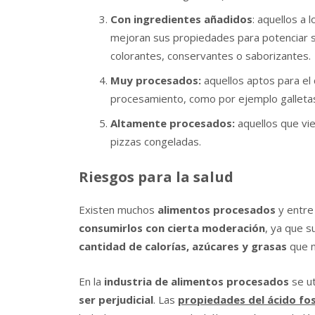
Con ingredientes añadidos
: aquellos a 
mejoran sus propiedades para potenciar s
colorantes, conservantes o saborizantes.
Muy procesados:
aquellos aptos para el
procesamiento, como por ejemplo galletas,
Altamente procesados:
aquellos que vi
pizzas congeladas.
Riesgos para la salud
Existen muchos
alimentos procesados
y entre 
consumirlos con cierta moderación
, ya que s
cantidad de calorías, azúcares y grasas
que n
En la
industria de alimentos procesados
se ut
ser perjudicial
. Las
propiedades del ácido fo