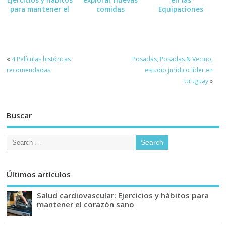
Ejercicios y hábitos
explorar nuevas
en las
para mantener el
comidas
Equipaciones
corazón sano
Deportivas:
Medias, Guantes
«
4 Películas históricas
Posadas, Posadas & Vecino,
recomendadas
estudio jurídico líder en
Uruguay
»
Buscar
Últimos artículos
Salud cardiovascular: Ejercicios y hábitos para
mantener el corazón sano