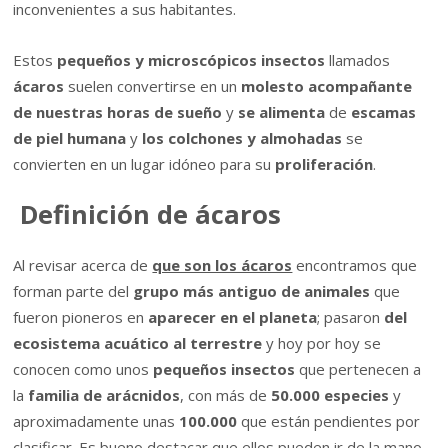
inconvenientes a sus habitantes.
Estos
pequeños y microscópicos insectos
llamados
ácaros
suelen convertirse en un
molesto acompañante
de nuestras horas de sueño
y
se alimenta
de
escamas
de piel humana
y
los colchones y almohadas
se
convierten en un lugar idóneo para su
proliferación
.
Definición de ácaros
Al revisar acerca de
que son los ácaros
encontramos que
forman parte del
grupo más antiguo de animales
que
fueron pioneros en
aparecer en el planeta
; pasaron
del
ecosistema acuático al terrestre
y hoy por hoy se
conocen como unos
pequeños insectos
que pertenecen a
la
familia de arácnidos
, con más de
50.000 especies
y
aproximadamente unas
100.000
que están pendientes por
clasificar. Es bueno destacar que ellos pueden ir de la mano